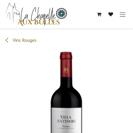
Se rendre au contenu
Vins Rouges