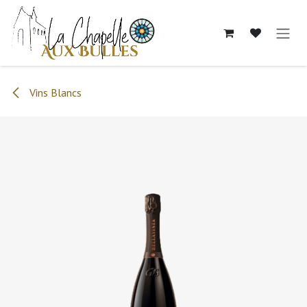
Se rendre au contenu
Vins Blancs