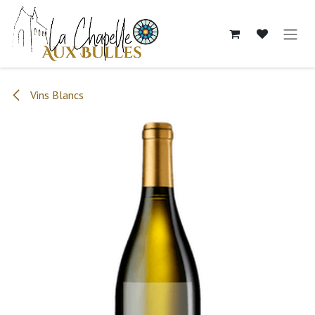
Se rendre au contenu
Vins Blancs