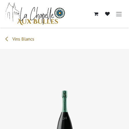
Se rendre au contenu
Vins Blancs