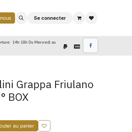
-nous
Se connecter
rture: 14h-18h Du Mercredi au
lini Grappa Friulano
0° BOX
outer au panier