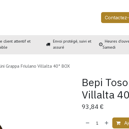
outique
Services
À propos
Événements
Contactez
e client attentif et
Envoi protégé, suivi et
Heures d'ouve
nible
assuré
Samedi
ini Grappa Friulano Villalta 40° BOX
Bepi Toso
Villalta 4
93,84
€
Aj