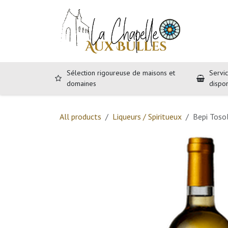
Se rendre au contenu
Accueil
B
Sélection rigoureuse de maisons et
Servic
domaines
dispo
All products
Liqueurs / Spiritueux
Bepi Tosol