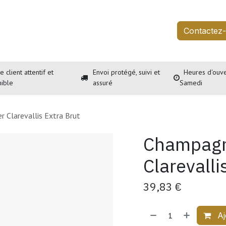
outique
Services
À propos
Événements
Contactez
e client attentif et
Envoi protégé, suivi et
Heures d'ouve
nible
assuré
Samedi
 Clarevallis Extra Brut
Champagn
Clarevalli
39,83
€
Aj