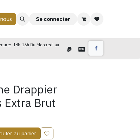
-nous
Se connecter
rture: 14h-18h Du Mercredi au
e Drappier
s Extra Brut
outer au panier