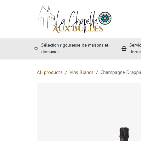
Se rendre au contenu
Accueil
B
Sélection rigoureuse de maisons et
Servic
domaines
dispo
All products
Vins Blancs
Champagne Drappier