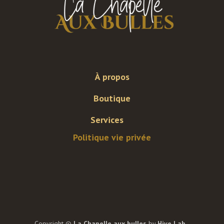
À propos
Boutique
Services
Politique vie privée
Copyright ©
La Chapelle aux bulles
by
Hive Lab