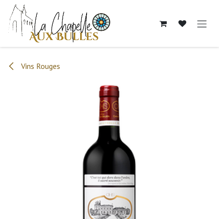
Se rendre au contenu
Vins Rouges