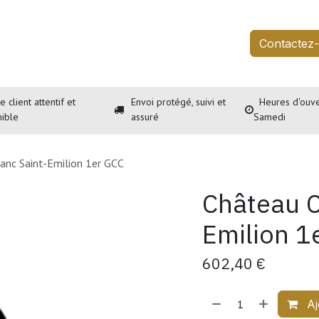
outique
Services
À propos
Événements
Contactez
e client attentif et
Envoi protégé, suivi et
Heures d'ouve
nible
assuré
Samedi
anc Saint-Emilion 1er GCC
Château C
Emilion 1
602,40
€
Aj