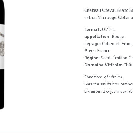
Château Cheval Blanc Sa
est un Vin rouge. Obtenu
format:
0.75 L
appellation:
Rouge
cépage:
Cabernet Franc
Pays:
France
Région:
Saint-Émilion G
Domaine Viticole:
Chât
Conditions générales
Garantie satisfait ou rembo
Livraison : 2-3 jours ouvrab