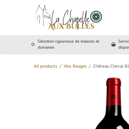
Se rendre au contenu
Accueil
B
Sélection rigoureuse de maisons et
Servic
domaines
dispo
All products
Vins Rouges
Château Cheval Bl