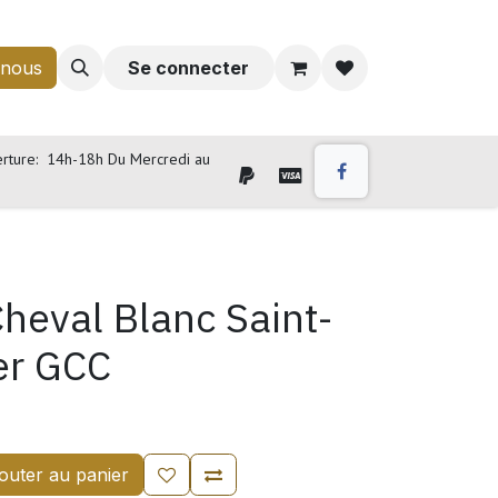
-nous
Se connecter
rture: 14h-18h Du Mercredi au
heval Blanc Saint-
er GCC
outer au panier