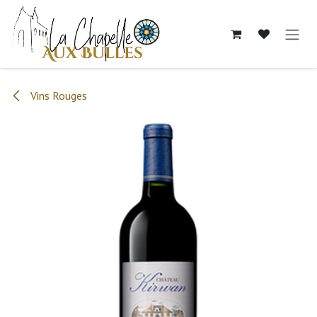
Se rendre au contenu
Vins Rouges