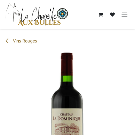
Se rendre au contenu
Vins Rouges