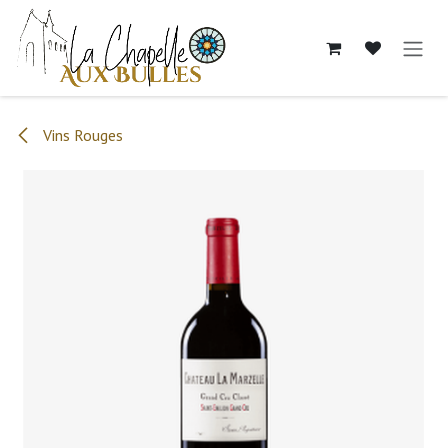
Se rendre au contenu
Vins Rouges