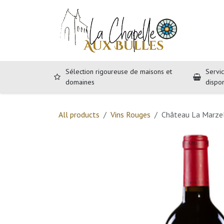
Se rendre au contenu
Accueil
B
Sélection rigoureuse de maisons et
Servic
domaines
dispo
All products
Vins Rouges
Château La Marzel