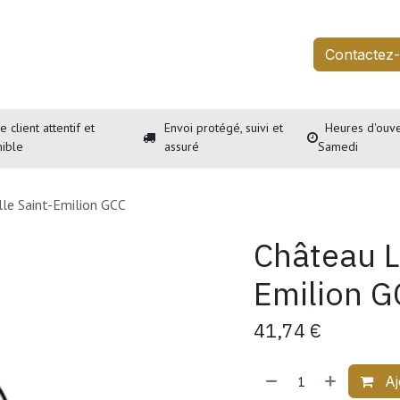
outique
Services
À propos
Événements
Contactez
e client attentif et
Envoi protégé, suivi et
Heures d'ouve
nible
assuré
Samedi
le Saint-Emilion GCC
Château L
Emilion G
41,74
€
Aj