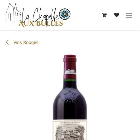
Se rendre au contenu
Vins Rouges