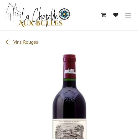
Se rendre au contenu
Vins Rouges