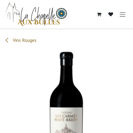
Se rendre au contenu
Vins Rouges