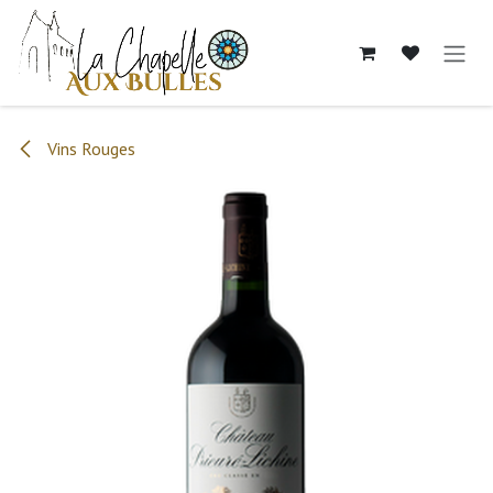
Se rendre au contenu
Vins Rouges