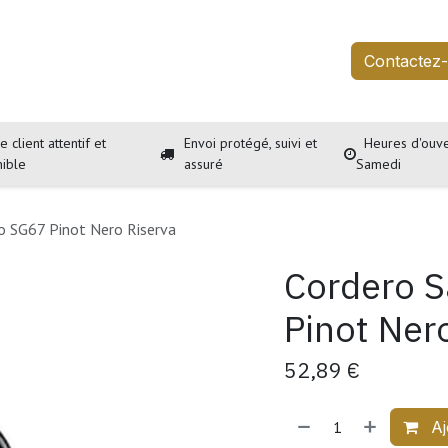
outique
Services
À propos
Événements
Contactez
e client attentif et
Envoi protégé, suivi et
Heures d'ouve
nible
assuré
Samedi
io SG67 Pinot Nero Riserva
Cordero S
Pinot Ner
52,89
€
Aj