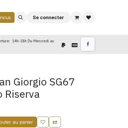
-nous
Se connecter
rture: 14h-18h Du Mercredi au
an Giorgio SG67
o Riserva
outer au panier