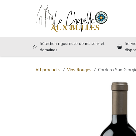
Se rendre au contenu
Accueil
B
Sélection rigoureuse de maisons et
Servic
domaines
dispo
All products
Vins Rouges
Cordero San Giorg