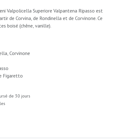
eni Valpolicella Superiore Valpantena Ripasso est
rtir de Corvina, de Rondinella et de Corvinone. Ce
s boisé (chêne, vanille).
ella, Corvinone
asso
e Figaretto
ursé de 30 jours
les