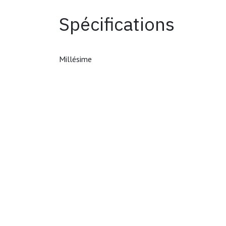
Spécifications
Copyright ©
La Chapelle aux bulles
by
Hive Lab
Millésime