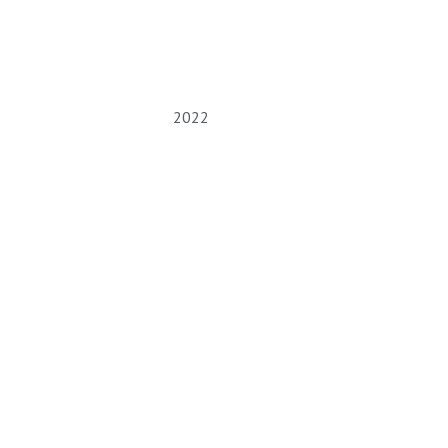
À propos
Boutique
Services
Politique vie p
2022