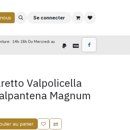
-nous
Se connecter
rture: 14h-18h Du Mercredi au
retto Valpolicella
Valpantena Magnum
outer au panier