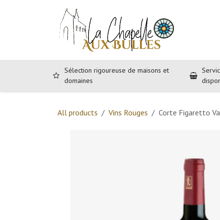
Se rendre au contenu
Accueil
B
Sélection rigoureuse de maisons et
Servic
domaines
dispo
All products
Vins Rouges
Corte Figaretto V