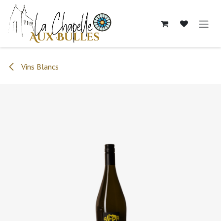
Se rendre au contenu
Vins Blancs