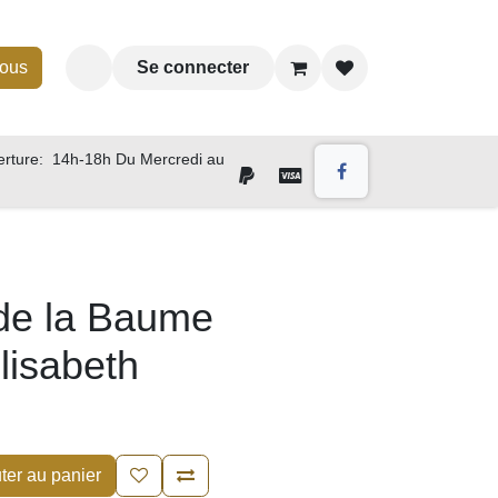
-nous
Se connecter
rture: 14h-18h Du Mercredi au
de la Baume
Elisabeth
outer au panier