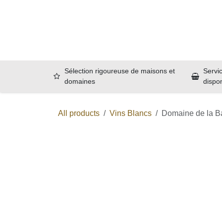
Se rendre au contenu
Accueil
B
Sélection rigoureuse de maisons et
Servic
domaines
dispo
All products
Vins Blancs
Domaine de la Baum