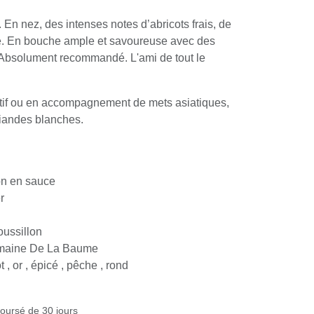
En nez, des intenses notes d’abricots frais, de
 En bouche ample et savoureuse avec des notes de
t recommandé. L'ami de tout le monde.
tif ou en accompagnement de mets asiatiques,
ndes blanches.
en sauce
sillon
ine De La Baume
, or , épicé , pêche , rond
ursé de 30 jours
les