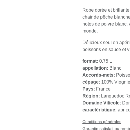
Robe dorée et brillante. 
chair de pêche blanche.
poivre blanc. Absolumen
Délicieux seul en apéri
poissons en sauce et via
format:
0.75 L
appellation:
Blanc
Accords-mets:
Poisson 
cépage:
100% Viognier
Pays:
France
Région:
Languedoc Rous
Domaine Viticole:
Doma
caractéristique:
abricot 
Conditions générales
Garantie satisfait ou rembo
Livraison : 2-3 jours ouvrab