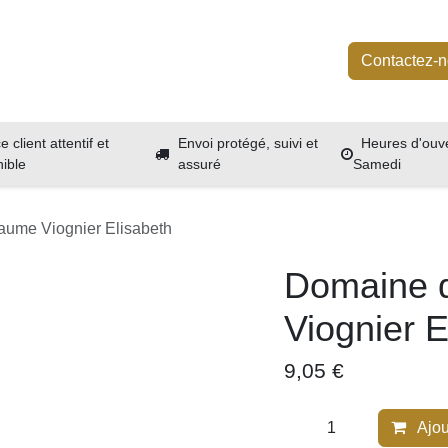
outique
Services
À propos
Événements
Contactez
e client attentif et
Envoi protégé, suivi et
Heures d'ouve
nible
assuré
Samedi
e Viognier Elisabeth
Domaine 
Viognier 
9,05
€
Aj