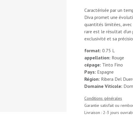
Caractérisée par un tem
Diva promet une évolutio
quantités limitées, avec
rare est le résultat d'un
exclusivité et sa précisio
format:
0.75 L
appellation:
Rouge
cépage:
Tinto Fino
Pays:
Espagne
Région:
Ribera Del Duer
Domaine Viticole:
Domi
Conditions générales
Garantie satisfait ou rembo
Livraison : 2-3 jours ouvrab