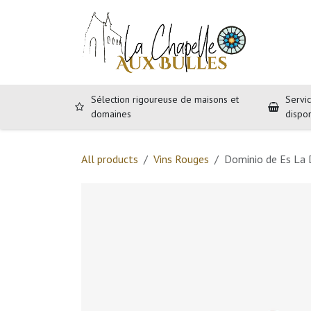
Se rendre au contenu
Accueil
B
Sélection rigoureuse de maisons et
Servic
domaines
dispo
All products
Vins Rouges
Dominio de Es La 