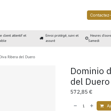
outique
Services
À propos
Événements
Contactez
e client attentif et
Envoi protégé, suivi et
Heures d'ouve
nible
assuré
Samedi
Diva Ribera del Duero
Dominio d
del Duero
572,85
€
Aj