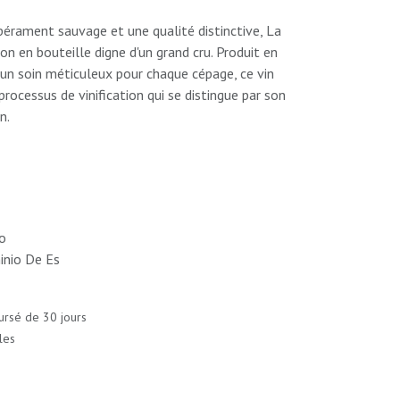
pérament sauvage et une qualité distinctive, La
n en bouteille digne d'un grand cru. Produit en
 un soin méticuleux pour chaque cépage, ce vin
 processus de vinification qui se distingue par son
n.
o
nio De Es
ursé de 30 jours
les