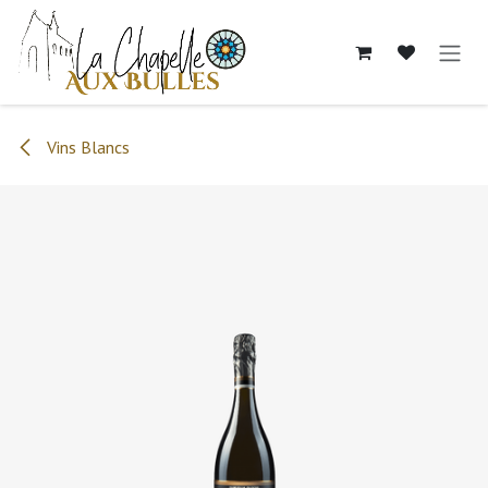
Se rendre au contenu
Vins Blancs