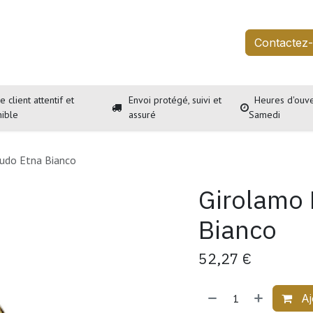
outique
Services
À propos
Événements
Contactez
e client attentif et
Envoi protégé, suivi et
Heures d'ouve
nible
assuré
Samedi
udo Etna Bianco
Girolamo 
Bianco
52,27
€
Aj