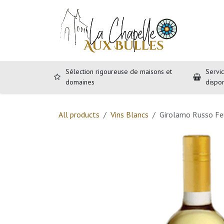
Se rendre au contenu
Accueil
B
Sélection rigoureuse de maisons et
Servic
domaines
dispo
All products
Vins Blancs
Girolamo Russo Fe