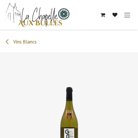
Se rendre au contenu
Vins Blancs