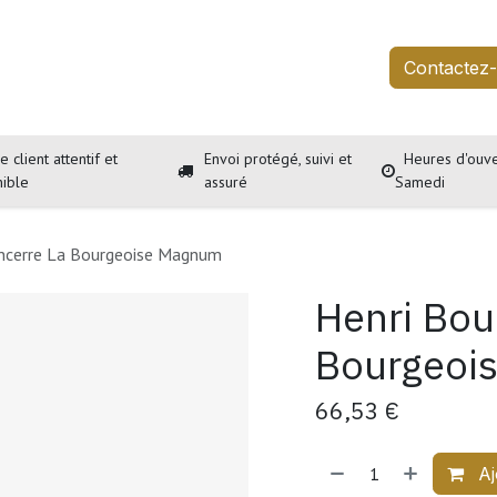
outique
Services
À propos
Événements
Contactez
e client attentif et
Envoi protégé, suivi et
Heures d'ouve
nible
assuré
Samedi
ancerre La Bourgeoise Magnum
Henri Bou
Bourgeoi
66,53
€
Aj