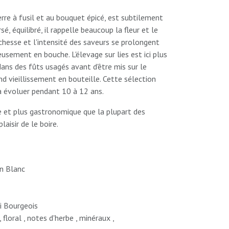
erre à fusil et au bouquet épicé, est subtilement
rsé, équilibré, il rappelle beaucoup la fleur et le
ichesse et l'intensité des saveurs se prolongent
ement en bouche. L'élevage sur lies est ici plus
i dans des fûts usagés avant d'être mis sur le
d vieillissement en bouteille. Cette sélection
à évoluer pendant 10 à 12 ans.
e et plus gastronomique que la plupart des
laisir de le boire.
n Blanc
i Bourgeois
 floral , notes d'herbe , minéraux ,