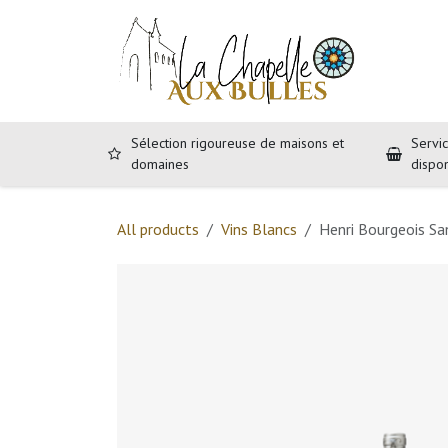
Se rendre au contenu
Accueil
B
Sélection rigoureuse de maisons et
Servic
domaines
dispo
All products
Vins Blancs
Henri Bourgeois S