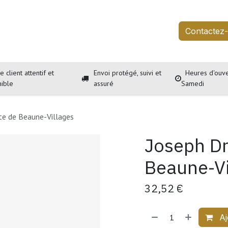
outique
Services
À propos
Événements
Contactez
e client attentif et
Envoi protégé, suivi et
Heures d'ouve
nible
assuré
Samedi
te de Beaune-Villages
Joseph Dr
Beaune-Vi
32,52
€
Aj