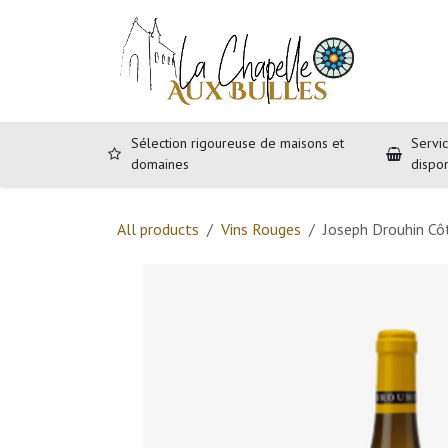
Se rendre au contenu
Accueil
B
Sélection rigoureuse de maisons et
Servic
domaines
dispo
All products
Vins Rouges
Joseph Drouhin Cô