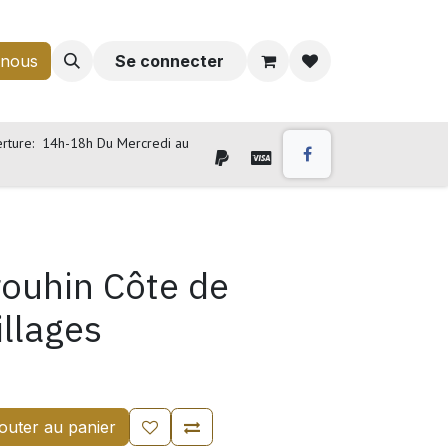
-nous
Se connecter
rture: 14h-18h Du Mercredi au
ouhin Côte de
llages
outer au panier