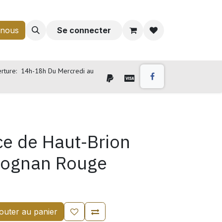
-nous
Se connecter
rture: 14h-18h Du Mercredi au
ce de Haut-Brion
éognan Rouge
outer au panier