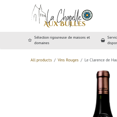
Se rendre au contenu
Accueil
B
Sélection rigoureuse de maisons et
Servic
domaines
dispo
All products
Vins Rouges
Le Clarence de Ha