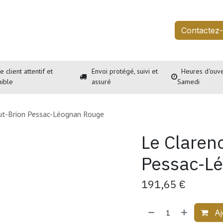
outique
Services
À propos
Événements
Contactez
e client attentif et
Envoi protégé, suivi et
Heures d'ouve
nible
assuré
Samedi
ut-Brion Pessac-Léognan Rouge
Le Claren
Pessac-L
191,65
€
Aj