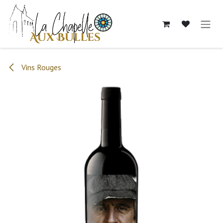
Se rendre au contenu
Vins Rouges