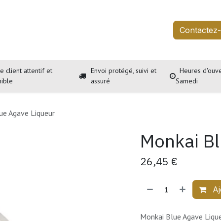
outique
Services
À propos
Événements
Contactez
e client attentif et
Envoi protégé, suivi et
Heures d'ouve
nible
assuré
Samedi
ue Agave Liqueur
Monkai Bl
26,45
€
Aj
Monkai Blue Agave Liqueu