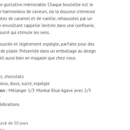
ce gustative mémorable. Chaque bouteille est le
e harmonieux de saveurs, où la douceur crémeuse
tes de caramel et de vanille, rehaussées par un
 envoûtant rappelle l'entrée dans une confiserie,
sucré qui stimule les sens.
 sucrée et légèrement espiègle, parfaite pour des
e plaisir. Présentée dans un emballage au design
'œil aussi bien en magasin que chez vous.
s, chocolats
eux, doux, sucré, espiègle
ion :
Mélanger 1/3 Monkai Blue Agave avec 2/3
r
lébrations
ursé de 30 jours