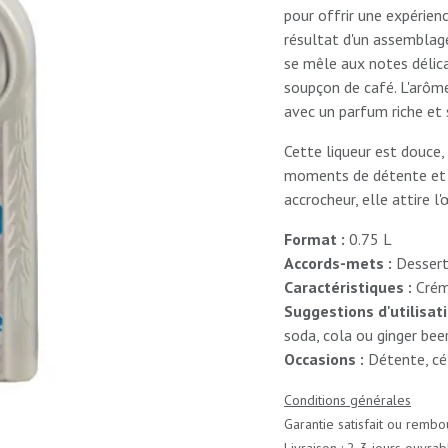
pour offrir une expérien
résultat d'un assemblag
se mêle aux notes délica
soupçon de café. L'arôme
avec un parfum riche et 
Cette liqueur est douce,
moments de détente et d
accrocheur, elle attire l
Format :
0.75 L
Accords-mets :
Dessert
Caractéristiques :
Crém
Suggestions d'utilisat
soda, cola ou ginger bee
Occasions :
Détente, cé
Conditions générales
Garantie satisfait ou rembo