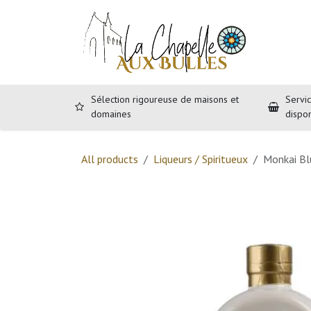
Se rendre au contenu
Accueil
B
Sélection rigoureuse de maisons et
Servic
domaines
dispo
All products
Liqueurs / Spiritueux
Monkai Bl