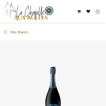
Se rendre au contenu
Vins Blancs