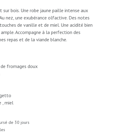
t sur bois. Une robe jaune paille intense aux
. Au nez, une exubérance olfactive. Des notes
touches de vanille et de miel. Une acidité bien
e ample. Accompagne à la perfection des
es repas et de la viande blanche.
 de fromages doux
a
getto
 , miel
ursé de 30 jours
les