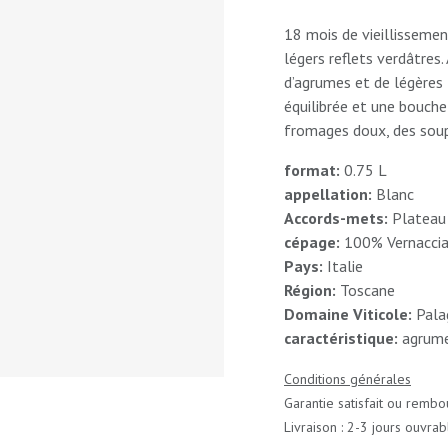
18 mois de vieillissemen
légers reflets verdâtres
d’agrumes et de légères 
équilibrée et une bouch
fromages doux, des soup
format:
0.75 L
appellation:
Blanc
Accords-mets:
Plateau
cépage:
100% Vernacci
Pays:
Italie
Région:
Toscane
Domaine Viticole:
Pala
caractéristique:
agrume
Conditions générales
Garantie satisfait ou rembo
Livraison : 2-3 jours ouvrab