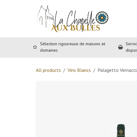
Se rendre au contenu
Accueil
B
Sélection rigoureuse de maisons et
Servic
domaines
dispo
All products
Vins Blancs
Palagetto Vernacci