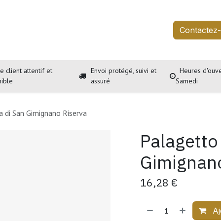
outique
Services
À propos
Événements
Contactez
e client attentif et
Envoi protégé, suivi et
Heures d'ouve
nible
assuré
Samedi
a di San Gimignano Riserva
Palagetto
Gimignano
16,28
€
Aj