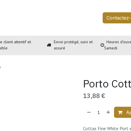
outique
Services
À propos
Événements
Contactez
e client attentif et
Envoi protégé, suivi et
Heures d'ouve
nible
assuré
Samedi
e
Porto Cot
13,88
€
Aj
Cottas Fine White Port e