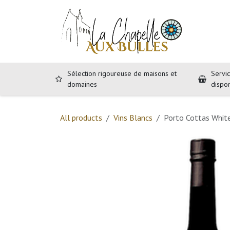
Se rendre au contenu
Accueil
B
Sélection rigoureuse de maisons et
Servic
domaines
dispo
All products
Vins Blancs
Porto Cottas Whit