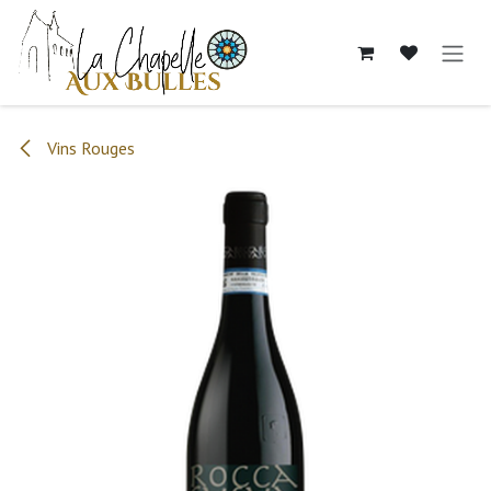
Se rendre au contenu
Vins Rouges