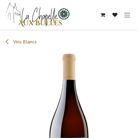
Se rendre au contenu
Vins Blancs