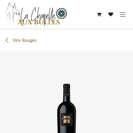
Se rendre au contenu
Vins Rouges