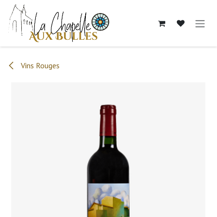
Se rendre au contenu
Vins Rouges