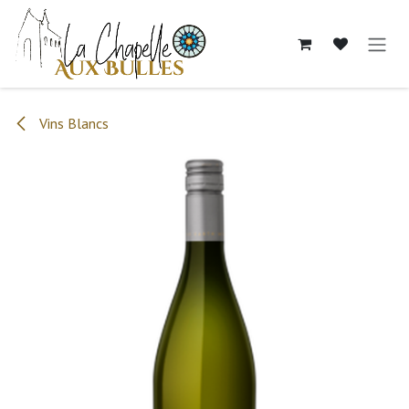
Se rendre au contenu
Vins Blancs