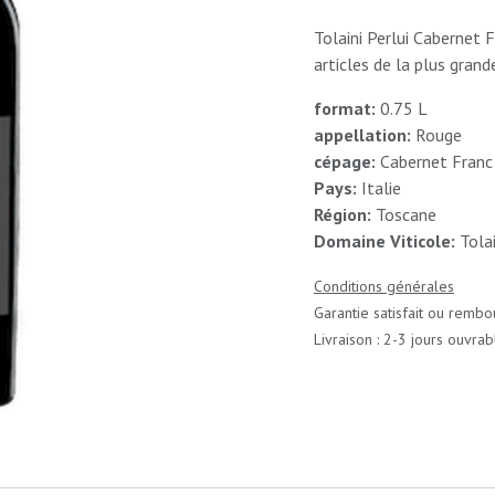
Tolaini Perlui Cabernet 
articles de la plus gra
format:
0.75 L
appellation:
Rouge
cépage:
Cabernet Franc
Pays:
Italie
Région:
Toscane
Domaine Viticole:
Tolai
Conditions générales
Garantie satisfait ou rembo
Livraison : 2-3 jours ouvrab