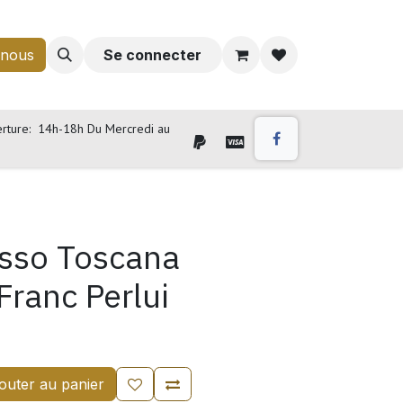
-nous
Se connecter
rture: 14h-18h Du Mercredi au
osso Toscana
Franc Perlui
outer au panier