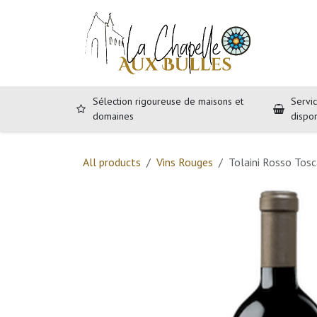
Se rendre au contenu
Accueil
B
Sélection rigoureuse de maisons et
Servic
domaines
dispo
All products
Vins Rouges
Tolaini Rosso Tosc