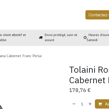
outique
Services
À propos
Événements
Contactez
e client attentif et
Envoi protégé, suivi et
Heures d'ouve
nible
assuré
Samedi
ana Cabernet Franc Perlui
Tolaini R
Cabernet 
178,76
€
Aj