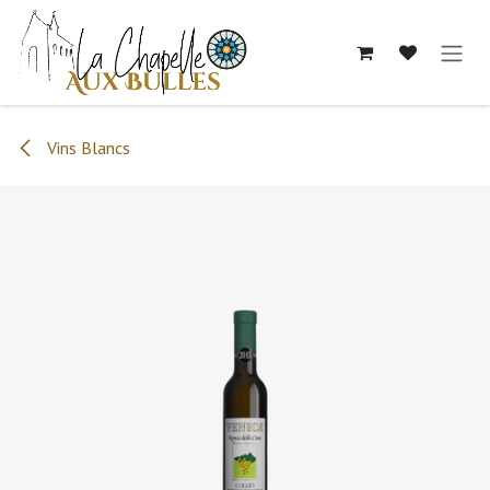
Se rendre au contenu
Vins Blancs